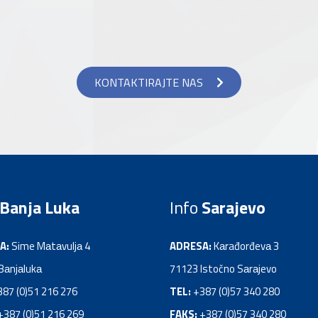
KONTAKTIRAJTE NAS
Banja Luka
Info
Sarajevo
A:
Sime Mаtаvuljа 4
ADRESA:
Kаrađorđevа 3
Bаnjаlukа
71123 Istočno Sаrаjevo
387 (0)51 216 276
TEL:
+387 (0)57 340 280
+387 (0)51 216 269
FAKS:
+387 (0)57 340 280