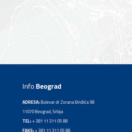
Info
Beograd
ADRESA:
Bulevar dr Zorana Đinđića 98
11070 Beograd, Srbija
TEL:
+ 381 11 311 05 88
FAKS:
+ 381 11 311 05 88