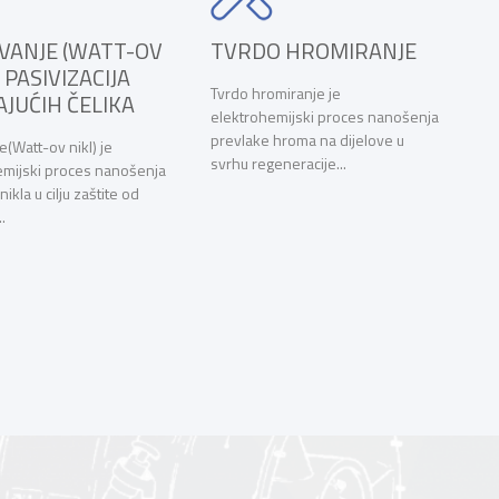
DO HROMIRANJE
SREBRENJE I
BAKARISANJE
 hromiranje je
(TEHNIČKE PREVLAKE)
rohemijski proces nanošenja
ake hroma na dijelove u
Srebrenje je elektrohemijski
regeneracije...
proces nanošenja prevlake
srebra na nikalne i titanove
legure, nerđajući,...