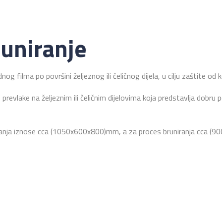
runiranje
g filma po površini željeznog ili čeličnog dijela, u cilju zaštite od ko
prevlake na željeznim ili čeličnim dijelovima koja predstavlja dobru 
iranja iznose cca (1050x600x800)mm, a za proces bruniranja cca 