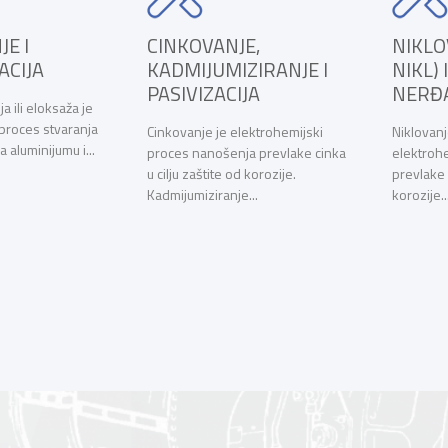
NJE,
NIKLOVANJE (WATT-OV
TVR
MIZIRANJE I
NIKL) I PASIVIZACIJA
Tvrdo
CIJA
NERĐAJUĆIH ČELIKA
elekt
prevl
e elektrohemijski
Niklovanje(Watt-ov nikl) je
svrhu 
šenja prevlake cinka
elektrohemijski proces nanošenja
e od korozije.
prevlake nikla u cilju zaštite od
nje...
korozije....