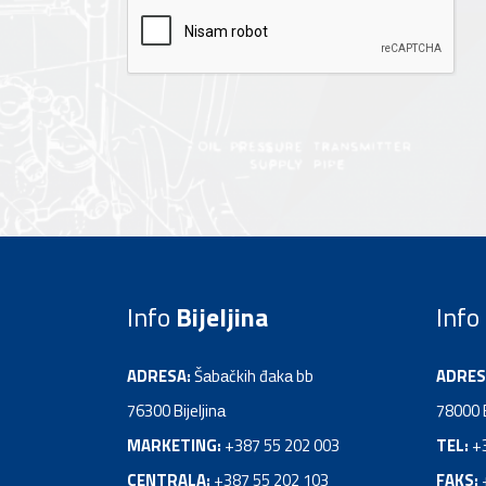
Info
Bijeljina
Info
ADRESA:
Šаbаčkih đakа bb
ADRES
76300 Bijeljinа
78000 
MARKETING:
+387 55 202 003
TEL:
+
CENTRALA:
+387 55 202 103
FAKS: