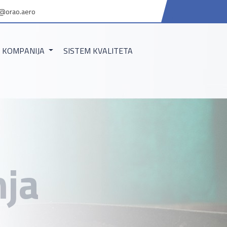
@orao.aero
KOMPANIJA
SISTEM KVALITETA
nja
DNJE JE IZRADA
MLAZNE MOTORE.