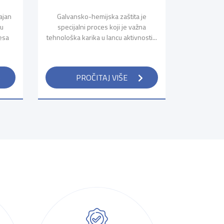
ajan
Galvansko-hemijska zaštita je
su
specijalni proces koji je važna
esa
tehnološka karika u lancu aktivnosti...
PROČITAJ VIŠE