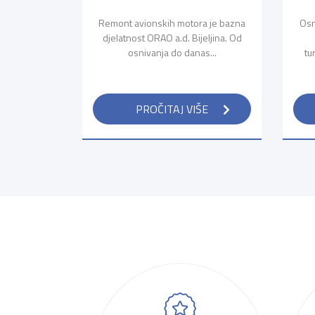
Remont avionskih motora je bazna
Osn
djelatnost ORAO a.d. Bijeljina. Od
osnivanja do danas...
tu
PROČITAJ VIŠE