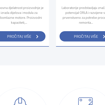
ovna djelatnost proizvodnje je
Laboratorije predstavljaju znač
izrada dijelova i modula za
potencijal ORLA i razvijene 
rbomlazne motore. Proizvodni
prvenstveno za potrebe proc
kapaciteti,...
remonta...
PROČITAJ VIŠE
PROČITAJ VIŠE