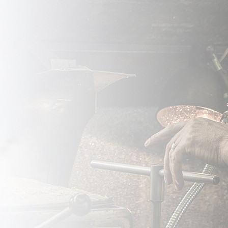
čeno stručno osoblje
o onih od nerđajućih
gura.