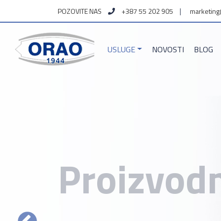
POZOVITE NAS
+387 55 202 905
marketing
USLUGE
NOVOSTI
BLOG
Proizvod
OSNOVNA DJELATNOST PROIZVO
DIJELOVA I MODULA ZA TURBO