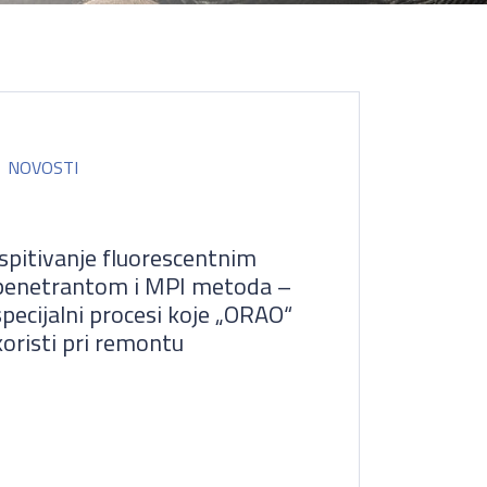
NOVOSTI
Ispitivanje fluorescentnim
penetrantom i MPI metoda –
specijalni procesi koje „ORAO“
koristi pri remontu