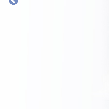
Proizvodni kapaciteti, vrhunske tehnologije i obu
omogućavaju izradu najsloženijih dijelova, posebn
vatrootpornih čelika, titanovih, niklovih i drugih le
PROČITAJ VIŠE