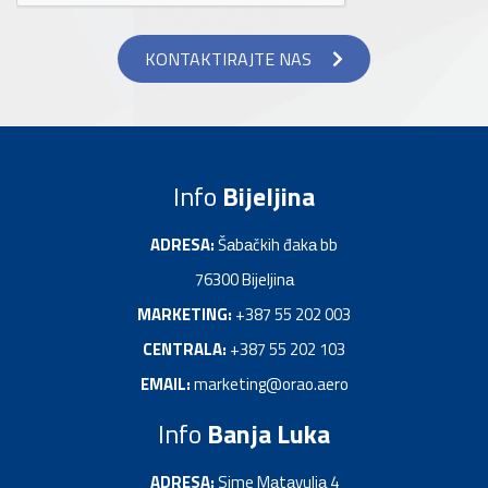
KONTAKTIRAJTE NAS
Info
Bijeljina
ADRESA:
Šаbаčkih đakа bb
76300 Bijeljinа
MARKETING:
+387 55 202 003
CENTRALA:
+387 55 202 103
EMAIL:
marketing@orao.aero
Info
Banja Luka
ADRESA:
Sime Mаtаvuljа 4