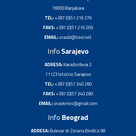
78000 Bаnjаlukа
TEL:
+387 (0)51 216 276
FAKS:
+387 (0)51 216 269
EMAIL:
oraobl@teol.net
Info
Sarajevo
ADRESA:
Kаrađorđevа 3
71123 Istočno Sаrаjevo
TEL:
+387 (0)57 340 280
FAKS:
+387 (0)57 340 280
EMAIL:
oraokmss@gmail.com
Info
Beograd
ADRESA:
Bulevar dr Zorana Đinđića 98