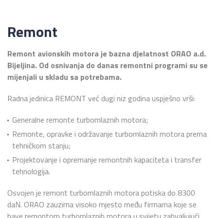
Remont
Remont avionskih motora je bazna djelatnost ORAO a.d.
Bijeljina. Od osnivanja do danas remontni programi su se
mijenjali u skladu sa potrebama.
Radna jedinica REMONT već dugi niz godina uspješno vrši:
Generalne remonte turbomlaznih motora;
Remonte, opravke i održavanje turbomlaznih motora prema
tehničkom stanju;
Projektovanje i opremanje remontnih kapaciteta i transfer
tehnologija.
Osvojen je remont turbomlaznih motora potiska do 8300
daN. ORAO zauzima visoko mjesto među firmama koje se
bave remontom turbomlaznih motora u svijetu zahvaljujući