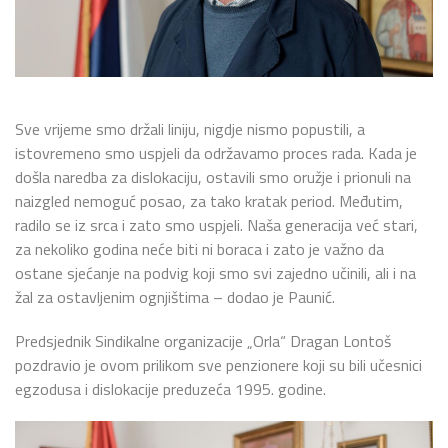
Sve vrijeme smo držali liniju, nigdje nismo popustili, a
istovremeno smo uspjeli da održavamo proces rada. Kada je
došla naredba za dislokaciju, ostavili smo oružje i prionuli na
naizgled nemoguć posao, za tako kratak period. Međutim,
radilo se iz srca i zato smo uspjeli. Naša generacija već stari,
za nekoliko godina neće biti ni boraca i zato je važno da
ostane sjećanje na podvig koji smo svi zajedno učinili, ali i na
žal za ostavljenim ognjištima – dodao je Paunić.
Predsjednik Sindikalne organizacije „Orla“ Dragan Lontoš
pozdravio je ovom prilikom sve penzionere koji su bili učesnici
egzodusa i dislokacije preduzeća 1995. godine.