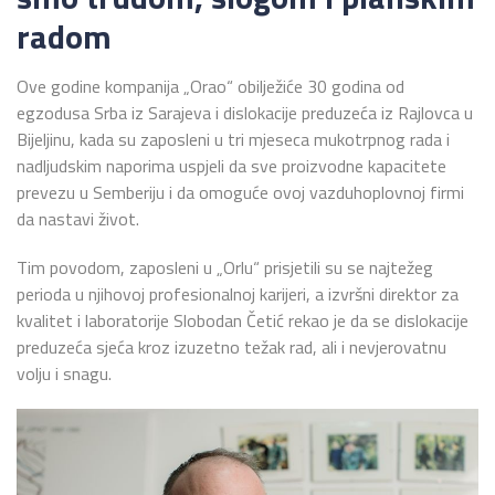
radom
Ove godine kompanija „Orao“ obilježiće 30 godina od
egzodusa Srba iz Sarajeva i dislokacije preduzeća iz Rajlovca u
Bijeljinu, kada su zaposleni u tri mjeseca mukotrpnog rada i
nadljudskim naporima uspjeli da sve proizvodne kapacitete
prevezu u Semberiju i da omoguće ovoj vazduhoplovnoj firmi
da nastavi život.
Tim povodom, zaposleni u „Orlu“ prisjetili su se najtežeg
perioda u njihovoj profesionalnoj karijeri, a izvršni direktor za
kvalitet i laboratorije Slobodan Četić rekao je da se dislokacije
preduzeća sjeća kroz izuzetno težak rad, ali i nevjerovatnu
volju i snagu.