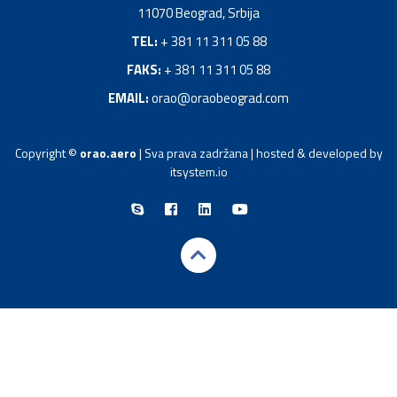
11070 Beograd, Srbija
TEL:
+ 381 11 311 05 88
FAKS:
+ 381 11 311 05 88
EMAIL:
orao@oraobeograd.com
Copyright ©
orao.aero
| Sva prava zadržana | hosted & developed by
itsystem.io