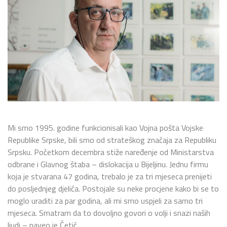
Mi smo 1995. godine funkcionisali kao Vojna pošta Vojske
Republike Srpske, bili smo od strateškog značaja za Republiku
Srpsku. Početkom decembra stiže naređenje od Ministarstva
odbrane i Glavnog štaba – dislokacija u Bijeljinu. Jednu firmu
koja je stvarana 47 godina, trebalo je za tri mjeseca prenijeti
do posljednjeg djelića. Postojale su neke procjene kako bi se to
moglo uraditi za par godina, ali mi smo uspjeli za samo tri
mjeseca. Smatram da to dovoljno govori o volji i snazi naših
ljudi – naveo je Četić.