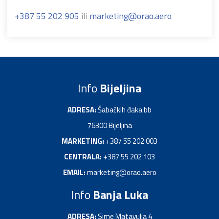
+387 55 202 905
ili
marketing@orao.aero
Info
Bijeljina
ADRESA:
Šаbаčkih đakа bb
76300 Bijeljinа
MARKETING:
+387 55 202 003
CENTRALA:
+387 55 202 103
EMAIL:
marketing@orao.aero
Info
Banja Luka
ADRESA:
Sime Mаtаvuljа 4