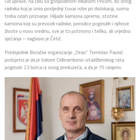
Od uprave, na čelu sa gospodinom Milanom Pricom, do onog
radnika koji je iznio posljednji tovar robe pri dislokaciji, svima
treba odati priznanje. Hiljade kamiona opreme, stotine
kamiona koji su prevozili radnike, porodice poginulih i njihove
živote u novu sredinu, sve je to potresno i teško, ali vrijedno
sjećanja – naglasio je Četić.
Predsjednik Boračke organizacije „Orao“ Tomislav Paunić
podsjetio je da je tokom Odbrambeno-otadžbinskog rata
poginulo 23 borca iz ovog preduzeća, a da je 75 ranjeno.