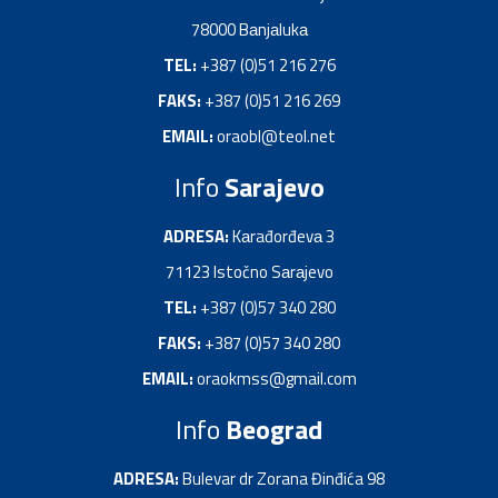
78000 Bаnjаlukа
TEL:
+387 (0)51 216 276
FAKS:
+387 (0)51 216 269
EMAIL:
oraobl@teol.net
Info
Sarajevo
ADRESA:
Kаrađorđevа 3
71123 Istočno Sаrаjevo
TEL:
+387 (0)57 340 280
FAKS:
+387 (0)57 340 280
EMAIL:
oraokmss@gmail.com
Info
Beograd
ADRESA:
Bulevar dr Zorana Đinđića 98