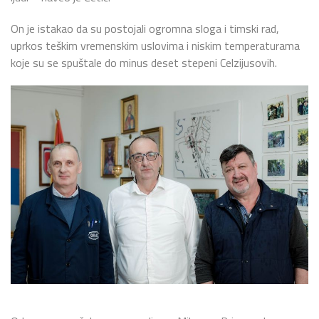
On je istakao da su postojali ogromna sloga i timski rad,
uprkos teškim vremenskim uslovima i niskim temperaturama
koje su se spuštale do minus deset stepeni Celzijusovih.