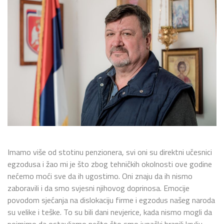
Imamo više od stotinu penzionera, svi oni su direktni učesnici
egzodusa i žao mi je što zbog tehničkih okolnosti ove godine
nećemo moći sve da ih ugostimo. Oni znaju da ih nismo
zaboravili i da smo svjesni njihovog doprinosa. Emocije
povodom sjećanja na dislokaciju firme i egzodus našeg naroda
su velike i teške. To su bili dani nevjerice, kada nismo mogli da
pojmimo da ostavljamo nešto što smo junački branili krvlju.