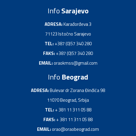
Info
Sarajevo
ADRESA:
Kаrađorđevа 3
71123 Istočno Sаrаjevo
TEL:
+387 (0)57 340 280
FAKS:
+387 (0)57 340 280
EMAIL:
oraokmss@gmail.com
Info
Beograd
ADRESA:
Bulevar dr Zorana Đinđića 98
11070 Beograd, Srbija
TEL:
+ 381 11 311 05 88
FAKS:
+ 381 11 311 05 88
EMAIL:
orao@oraobeograd.com