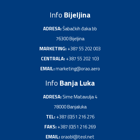
Info
Bijeljina
ADRESA:
Šаbаčkih đakа bb
76300 Bijeljinа
MARKETING:
+387 55 202 003
CENTRALA:
+387 55 202 103
EMAIL:
marketing@orao.aero
Info
Banja Luka
ADRESA:
Sime Mаtаvuljа 4
78000 Bаnjаlukа
TEL:
+387 (0)51 216 276
FAKS:
+387 (0)51 216 269
EMAIL:
oraobl@teol.net