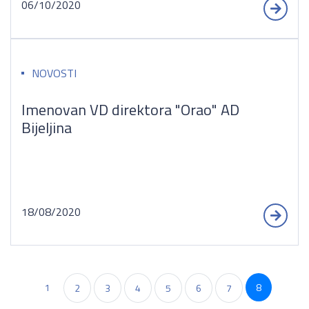
06/10/2020
NOVOSTI
Imenovan VD direktora "Orao" AD
Bijeljina
18/08/2020
1
8
2
3
4
5
6
7