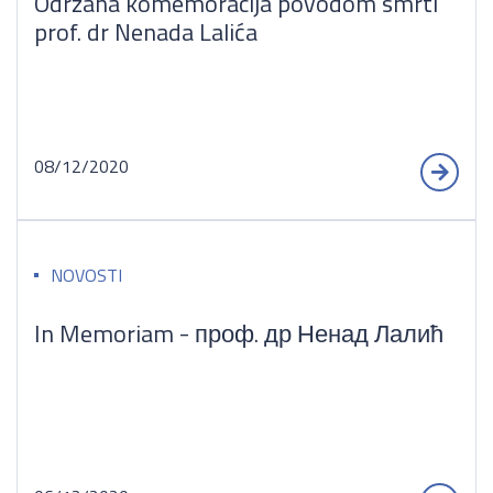
Održana komemoracija povodom smrti
prof. dr Nenada Lalića
08/12/2020
NOVOSTI
In Memoriam - проф. др Ненад Лалић